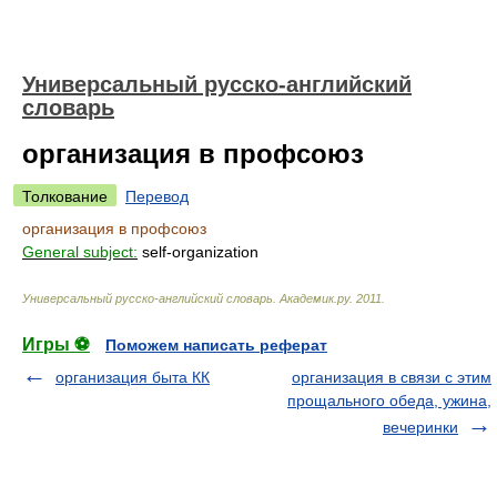
Универсальный русско-английский
словарь
организация в профсоюз
Толкование
Перевод
организация в профсоюз
General subject:
self-organization
Универсальный русско-английский словарь
.
Академик.ру
.
2011
.
Игры ⚽
Поможем написать реферат
организация быта КК
организация в связи с этим
прощального обеда, ужина,
вечеринки